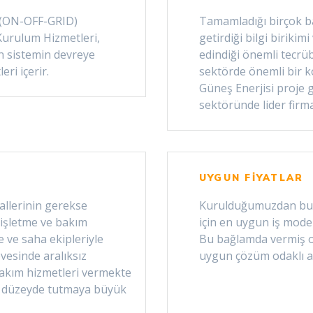
i (ON-OFF-GRID)
Tamamladığı birçok ba
Kurulum Hizmetleri,
getirdiği bilgi biriki
n sistemin devreye
edindiği önemli tecrü
ri içerir.
sektörde önemli bir k
Güneş Enerjisi proje g
sektöründe lider firma
UYGUN FİYATLAR
allerinin gerekse
Kurulduğumuzdan bu y
n işletme ve bakım
için en uygun iş model
e ve saha ekipleriyle
Bu bağlamda vermiş ol
vesinde aralıksız
uygun çözüm odaklı a
bakım hizmetleri vermekte
t düzeyde tutmaya büyük