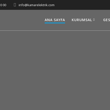
10 00
info@kamarelektrik.com
ANA SAYFA
KURUMSAL
GES