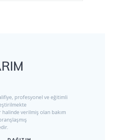
RIM
İ
ifiye, profesyonel ve eğitimli
eştirilmekte
r halinde verilmiş olan bakım
branşlaşmış
dir.
DAĞITIM